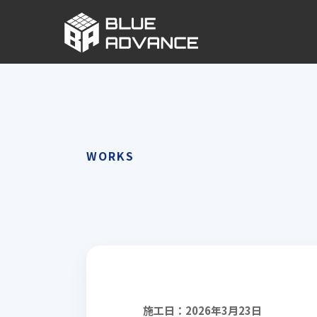
WORKS
施工日：2026年3月23日