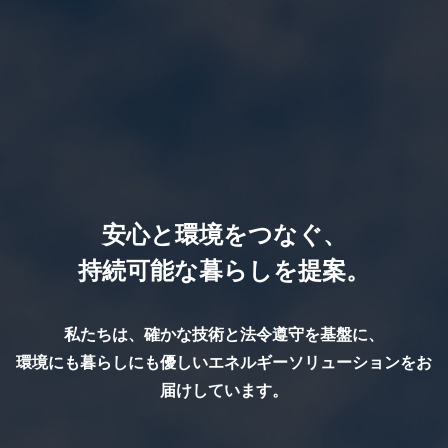
安心と環境をつなぐ、
持続可能な暮らしを提案。
ニュース
News
私たちは、確かな技術と法令遵守を基盤に、
企業情報
環境にも暮らしにも優しいエネルギーソリューションをお
About Us
届けしています。
ソリューション
Solutions