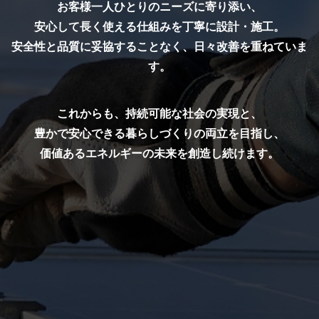
お客様一人ひとりのニーズに寄り添い、
施工事例
安心して長く使える仕組みを丁寧に設計・施工。
Works
安全性と品質に妥協することなく、日々改善を重ねていま
お問い合わせ
す。
Contact
個人情報保護方針
これからも、持続可能な社会の実現と、
Privacy Policy
豊かで安心できる暮らしづくりの両立を目指し、
価値あるエネルギーの未来を創造し続けます。