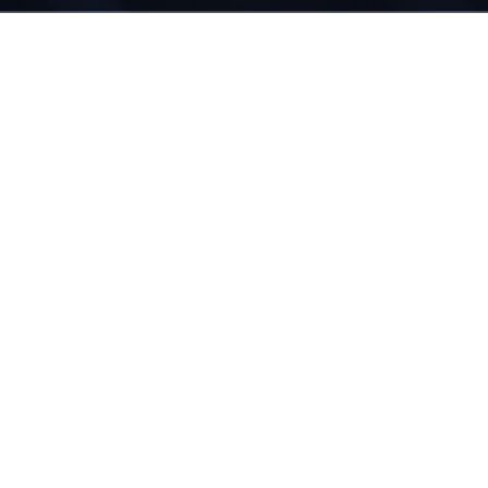
会社名
株式会社ブルーアドバンス
〒550-0003 大阪府大阪市西区
住所
京町堀1-4-3 TCF肥後橋ビル2F
代表者名
小谷 靖弥
総合エネルギー事業